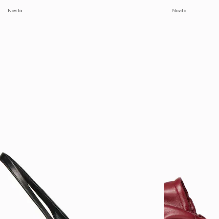
Novità
Novità