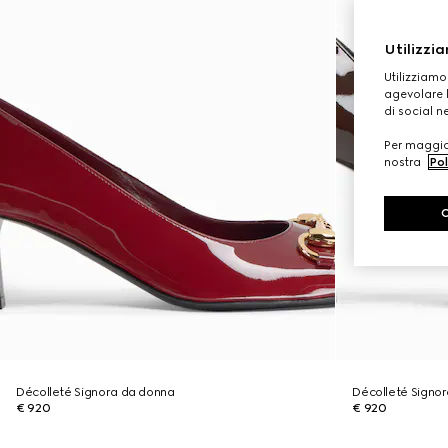
Utilizzia
Utilizziamo
agevolare l
di social n
Per maggior
nostra
Pol
Décolleté Signora da donna
Décolleté Signo
€ 920
€ 920