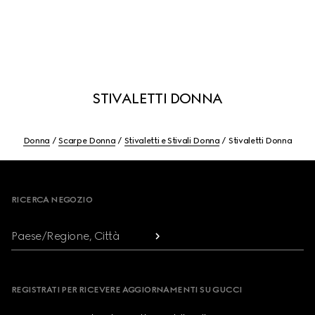
STIVALETTI DONNA
Donna
Scarpe Donna
Stivaletti e Stivali Donna
Stivaletti Donna
Footer
RICERCA NEGOZIO
Paese/Regione, Città
REGISTRATI PER RICEVERE AGGIORNAMENTI SU GUCCI