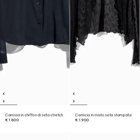
Camicia in chiffon di seta stretch
Camicia in misto seta stampata
€ 1.800
€ 1.900