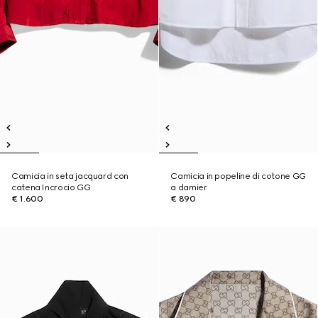
Camicia in seta jacquard con
Camicia in popeline di cotone GG
catena Incrocio GG
a damier
€ 1.600
€ 890