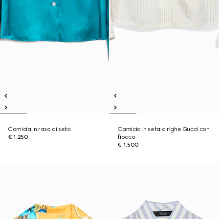
Camicia in raso di seta
Camicia in seta a righe Gucci con
€ 1.250
fiocco
€ 1.500