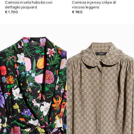
Camicia in seta habotai con
Camicia in jersey crêpe di
dettaglio jacquard
viscosa leggera
€ 1.700
€ 980