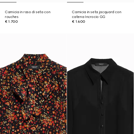
Camicia in raso di seta con
Camicia in seta jacquard con
rouches
catena Incrocio GG
€ 1.700
€ 1.600