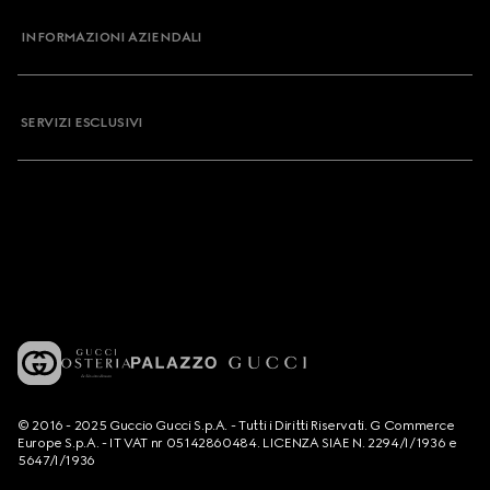
INFORMAZIONI AZIENDALI
SERVIZI ESCLUSIVI
© 2016 - 2025 Guccio Gucci S.p.A. - Tutti i Diritti Riservati. G Commerce
Europe S.p.A. - IT VAT nr 05142860484. LICENZA SIAE N. 2294/I/1936 e
5647/I/1936