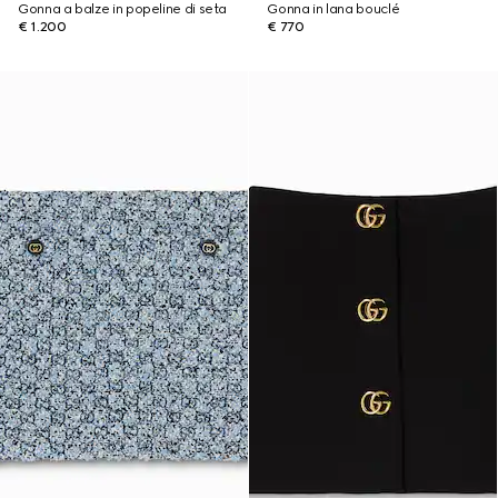
Gonna a balze in popeline di seta
Gonna in lana bouclé
€ 1.200
€ 770