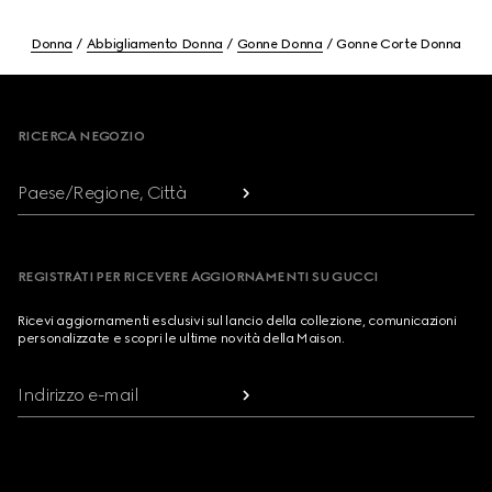
Donna
Abbigliamento Donna
Gonne Donna
Gonne Corte Donna
Footer
RICERCA NEGOZIO
Paese/Regione, Città
REGISTRATI PER RICEVERE AGGIORNAMENTI SU GUCCI
Ricevi aggiornamenti esclusivi sul lancio della collezione, comunicazioni
personalizzate e scopri le ultime novità della Maison.
Indirizzo e-mail