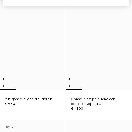
Minigonna in lana a quadretti
Gonna in crêpe di lana con
€ 980
bottone Doppia G
€ 1.100
Novità