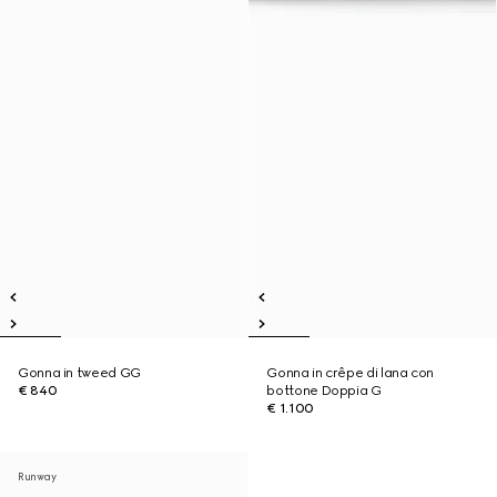
Gonna in tweed GG
Gonna in crêpe di lana con
€ 840
bottone Doppia G
€ 1.100
Runway