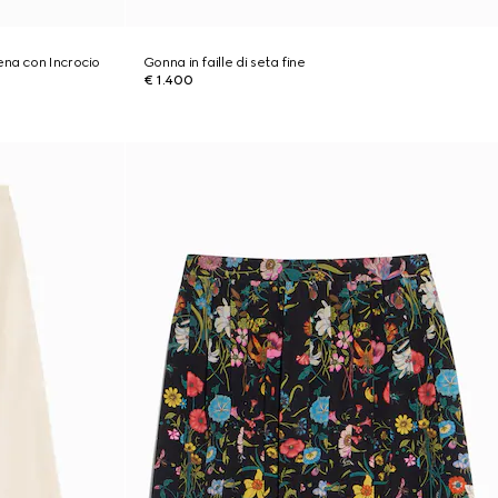
ena con Incrocio
Gonna in faille di seta fine
€ 1.400