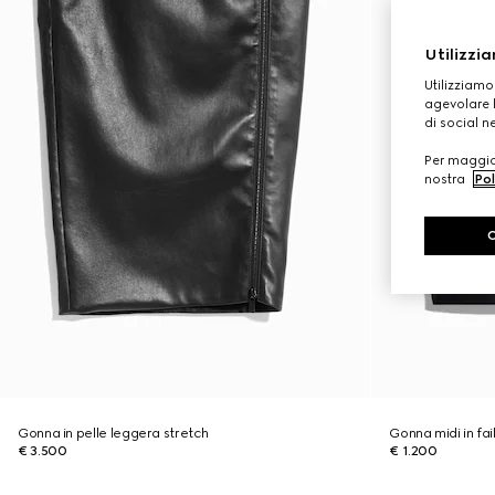
Utilizzia
Utilizziamo
agevolare l
di social n
Per maggior
nostra
Pol
Gonna in pelle leggera stretch
Gonna midi in fail
€ 3.500
€ 1.200