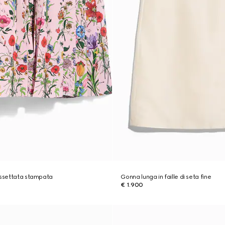
issettata stampata
Gonna lunga in faille di seta fine
€ 1.900