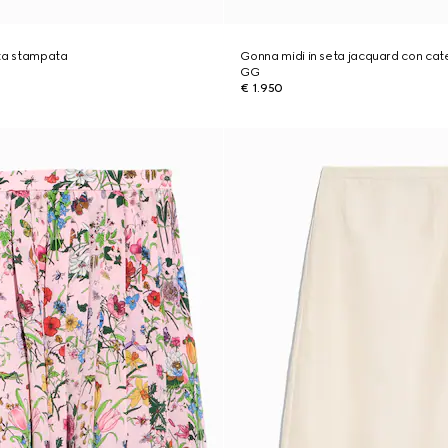
eta stampata
Gonna midi in seta jacquard con cat
GG
€ 1.950