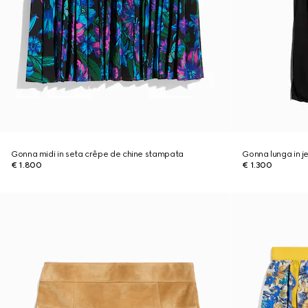
Gonna midi in seta crêpe de chine stampata
Gonna lunga in j
€ 1.800
€ 1.300