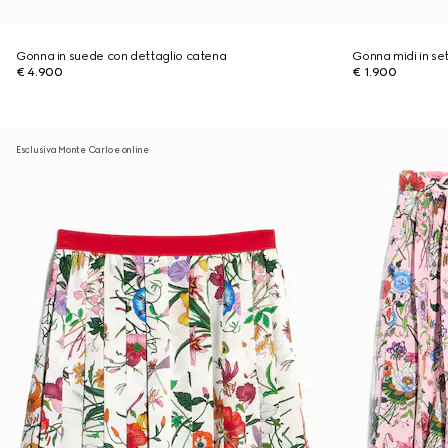
Gonna in suede con dettaglio catena
Gonna midi in s
€ 4.900
€ 1.900
Esclusiva Monte Carlo e online