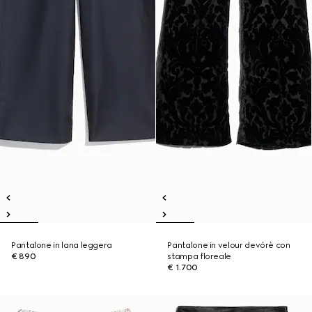
Pantalone in lana leggera
Pantalone in velour devórè con
€ 890
stampa floreale
€ 1.700