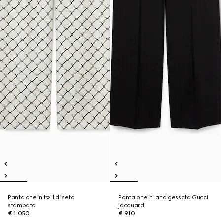
Pantalone in twill di seta
Pantalone in lana gessata Gucci
stampato
jacquard
€ 1.050
€ 910