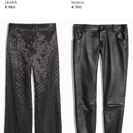
stretch
tecnico
€ 980
€ 790