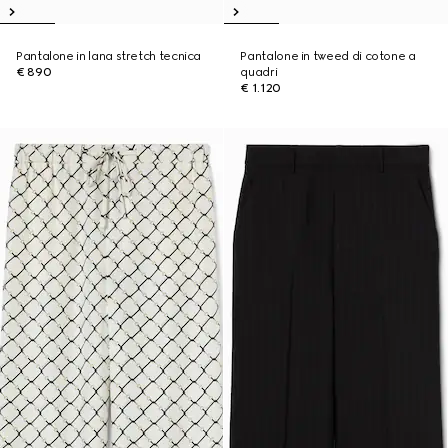
Pantalone in lana stretch tecnica
Pantalone in tweed di cotone a
€ 890
quadri
€ 1.120