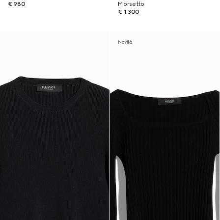
€ 980
Morsetto
€ 1.300
Novità