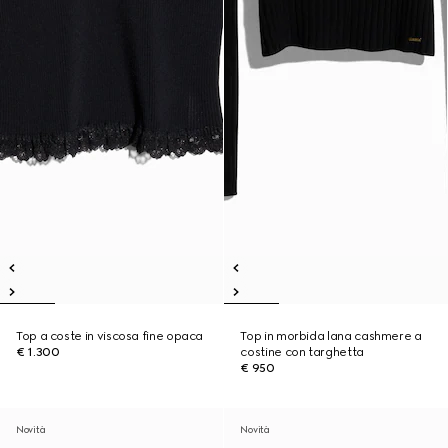
Top a coste in viscosa fine opaca
Top in morbida lana cashmere a
€ 1.300
costine con targhetta
€ 950
Novità
Novità