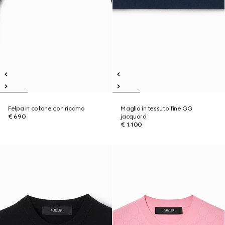
Felpa in cotone con ricamo
Maglia in tessuto fine GG
€ 690
jacquard
€ 1.100