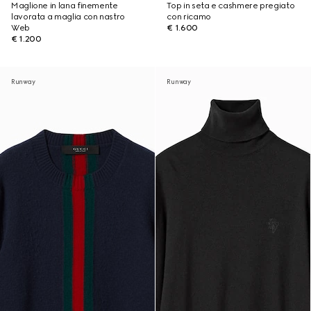
Maglione in lana finemente
Top in seta e cashmere pregiato
lavorata a maglia con nastro
con ricamo
Web
€ 1.600
€ 1.200
Runway
Runway