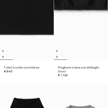
T-shirt a coste con intarsio
Maglione in lana con dettaglio
€ 840
Gucci
€ 1.120