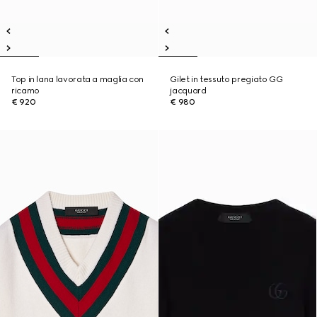
Top in lana lavorata a maglia con
Gilet in tessuto pregiato GG
ricamo
jacquard
€ 920
€ 980