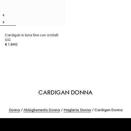
Cardigan in lana fine con cristalli
GG
€ 1.890
CARDIGAN DONNA
Donna
Abbigliamento Donna
Maglieria Donna
Cardigan Donna
Footer