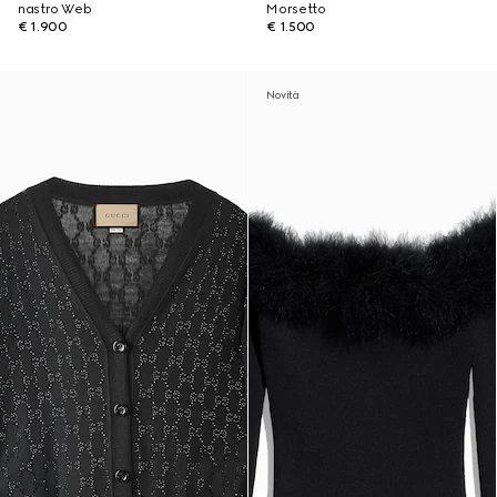
nastro Web
Morsetto
€ 1.900
€ 1.500
Novità