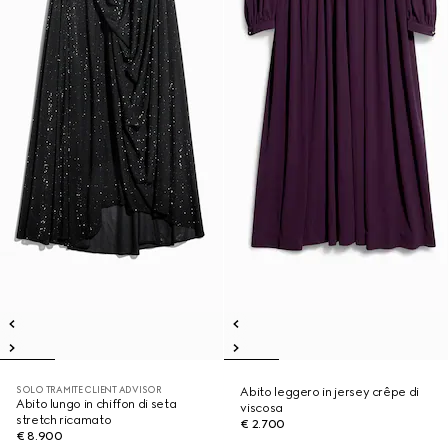
SOLO TRAMITE CLIENT ADVISOR
Abito leggero in jersey crêpe di
Abito lungo in chiffon di seta
viscosa
stretch ricamato
€ 2.700
€ 8.900