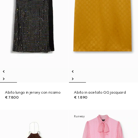
Abito lungo in jersey con ricamo
Abito in acetato GG jacquard
€ 7.800
€ 1.890
Runway