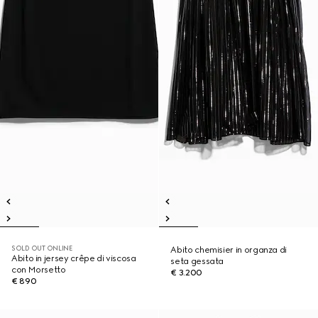
SOLD OUT ONLINE
Abito chemisier in organza di
Abito in jersey crêpe di viscosa
seta gessata
con Morsetto
€ 3.200
€ 890