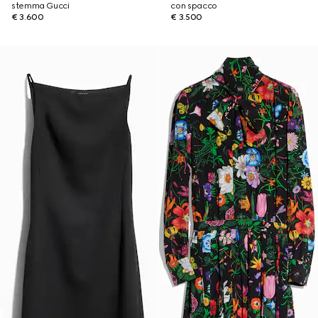
stemma Gucci
con spacco
€ 3.600
€ 3.500