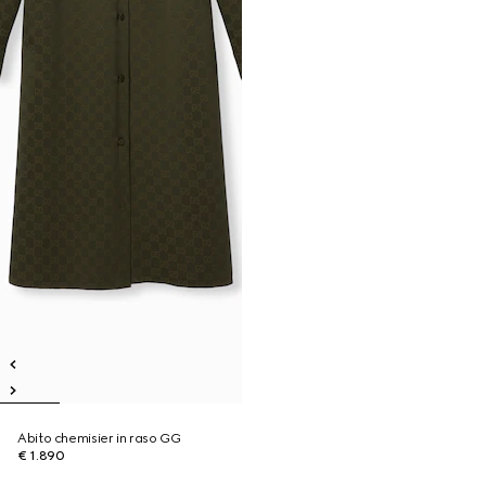
Abito chemisier in raso GG
€ 1.890