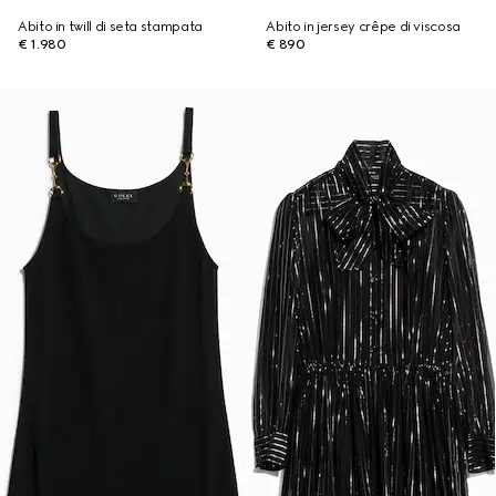
Abito in twill di seta stampata
Abito in jersey crêpe di viscosa
€ 1.980
€ 890