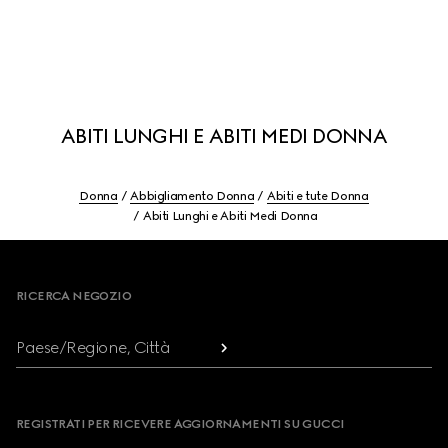
ABITI LUNGHI E ABITI MEDI DONNA
Donna
Abbigliamento Donna
Abiti e tute Donna
Abiti Lunghi e Abiti Medi Donna
Footer
RICERCA NEGOZIO
Paese/Regione, Città
REGISTRATI PER RICEVERE AGGIORNAMENTI SU GUCCI