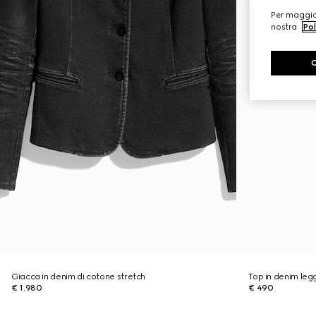
Per maggior
nostra
Pol
Giacca in denim di cotone stretch
Top in denim leg
€ 1.980
€ 490