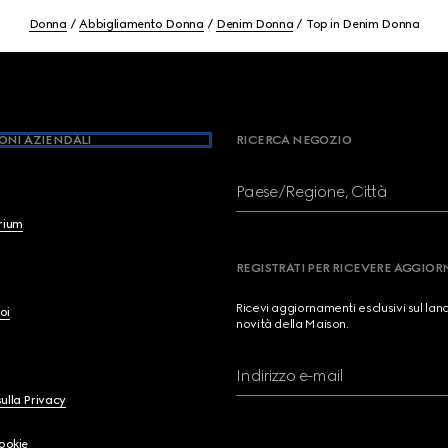
Donna
Abbigliamento Donna
Denim Donna
Top in Denim Donna
ONI AZIENDALI
RICERCA NEGOZIO
Paese/Regione, Città
brium
REGISTRATI PER RICEVERE AGGIO
Ricevi aggiornamenti esclusivi sul lan
oi
novità della Maison.
Indirizzo e-mail
ulla Privacy
Cookie