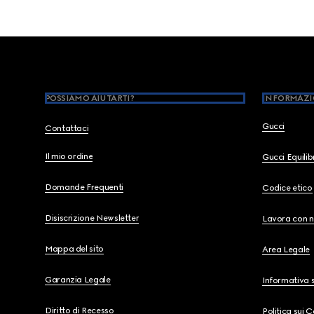
Footer
POSSIAMO AIUTARTI?
INFORMAZI
Gucci
Contattaci
Il mio ordine
Gucci Equili
Domande Frequenti
Codice etico
Disiscrizione Newsletter
Lavora con n
Mappa del sito
Area Legale
Garanzia Legale
Informativa s
Diritto di Recesso
Politica sui 