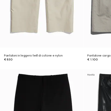
Pantaloni in leggero twill di cotone e nylon
Pantalone cargo i
€ 850
€ 1.100
Novità