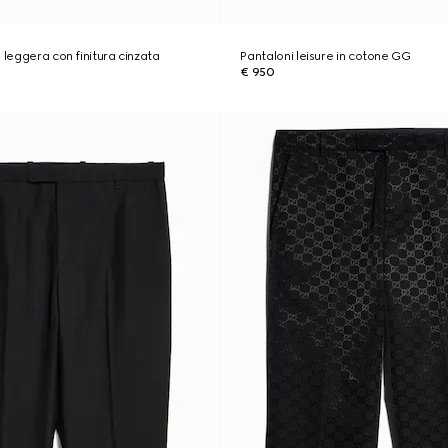
 leggera con finitura cinzata
Pantaloni leisure in cotone GG
€ 950