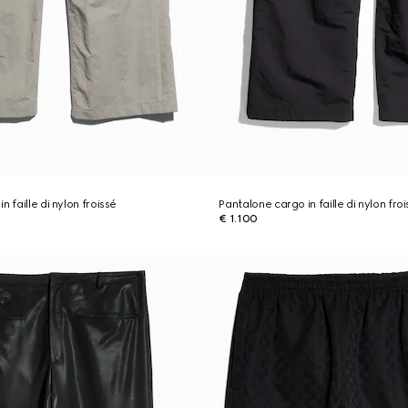
n faille di nylon froissé
Pantalone cargo in faille di nylon fro
€ 1.100