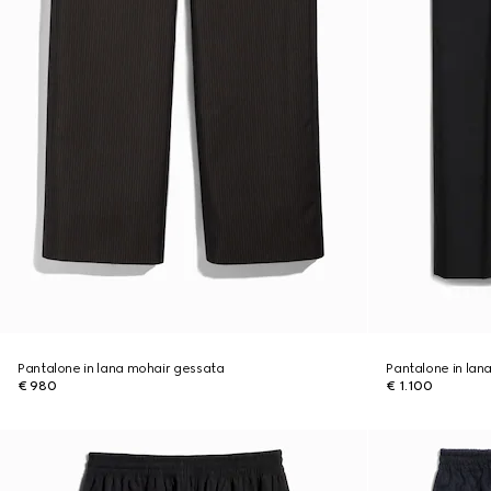
Pantalone in lana mohair gessata
Pantalone in lana
€ 980
€ 1.100