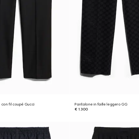
 con fil coupé Gucci
Pantalone in faille leggero GG
€ 1.300