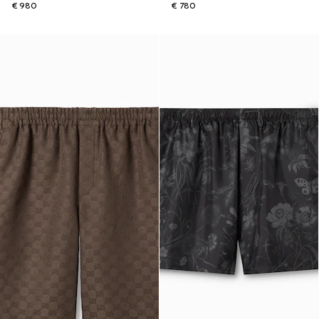
€ 980
€ 780