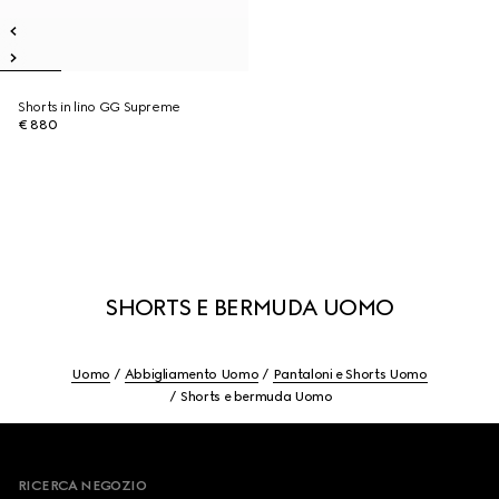
Shorts in lino GG Supreme
€ 880
SHORTS E BERMUDA UOMO
Uomo
Abbigliamento Uomo
Pantaloni e Shorts Uomo
Shorts e bermuda Uomo
Footer
RICERCA NEGOZIO