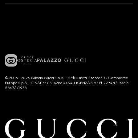
© 2016 - 2025 Guccio Gucci S.p.A. - Tutti i Diritti Riservati. G Commerce
Europe S.p.A. - IT VAT nr 05142860484. LICENZA SIAE N. 2294/I/1936 e
5647/I/1936