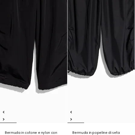
Bermuda in cotone e nylon con
Bermuda in popeline di seta