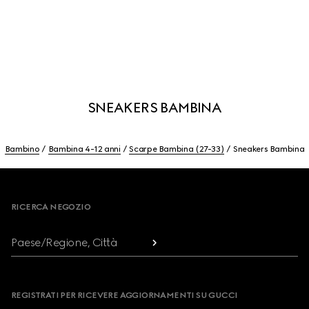
SNEAKERS BAMBINA
Bambino
Bambina 4-12 anni
Scarpe Bambina (27-33)
Sneakers Bambina
Footer
RICERCA NEGOZIO
Paese/Regione, Città
REGISTRATI PER RICEVERE AGGIORNAMENTI SU GUCCI