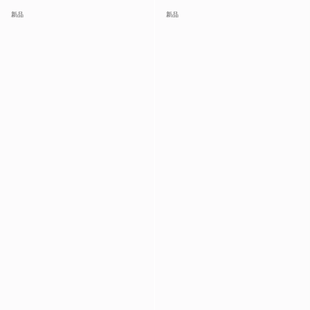
新品
新品