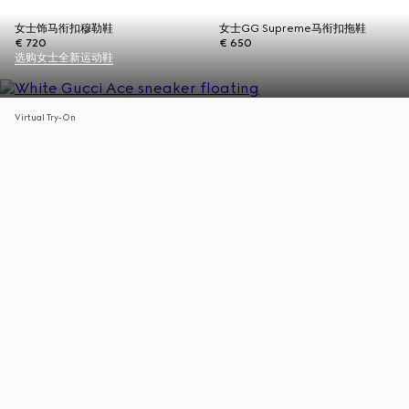
女士饰马衔扣穆勒鞋
女士GG Supreme马衔扣拖鞋
€ 720
€ 650
选购女士全新运动鞋
Virtual Try-On