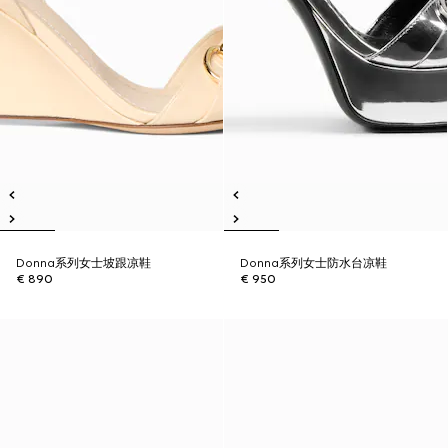
Donna系列女士坡跟凉鞋
Donna系列女士防水台凉鞋
€ 890
€ 950