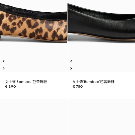
女士饰'Bamboo'芭蕾舞鞋
女士饰'Bamboo'芭蕾舞鞋
€ 890
€ 750