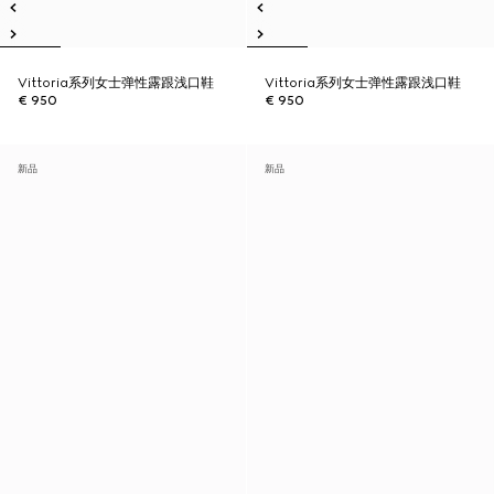
Vittoria系列女士弹性露跟浅口鞋
Vittoria系列女士弹性露跟浅口鞋
€ 950
€ 950
新品
新品