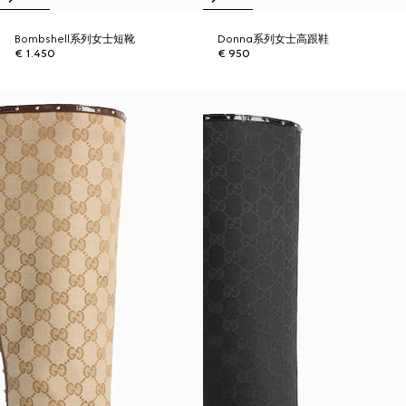
Bombshell系列女士短靴
Donna系列女士高跟鞋
€ 1.450
€ 950