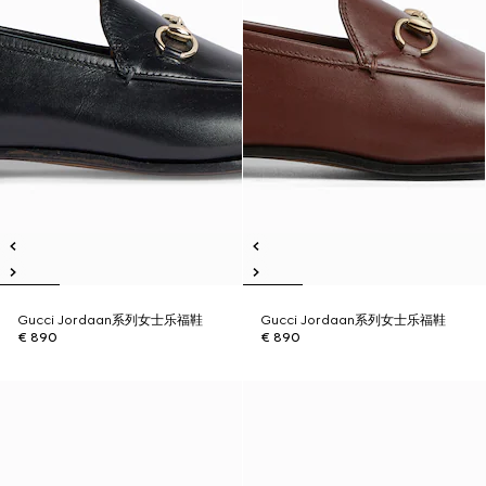
Gucci Jordaan系列女士乐福鞋
Gucci Jordaan系列女士乐福鞋
€ 890
€ 890