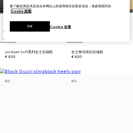
要了解此类技术及其在本网站上的使用相关的更多信息，请参阅我司的
Cookie 政策
。
OK
Cookie 设置
Jordaan Soft系列女士乐福鞋
女士饰马衔扣乐福鞋
€ 820
€ 820
新品
新品