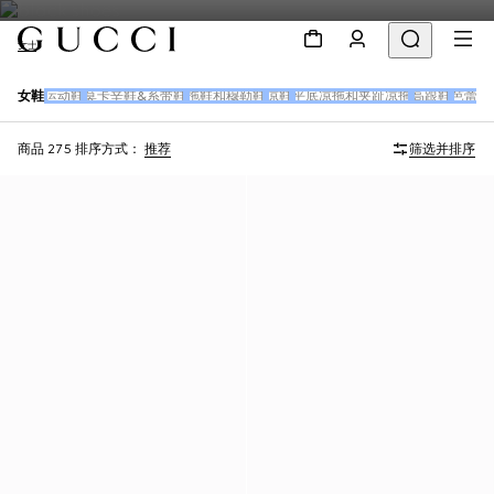
女士
女鞋
运动鞋
莫卡辛鞋&系带鞋
拖鞋和穆勒鞋
凉鞋
平底凉拖和夹趾凉拖
高跟鞋
芭蕾舞
商品 275
排序方式：
推荐
筛选并排序