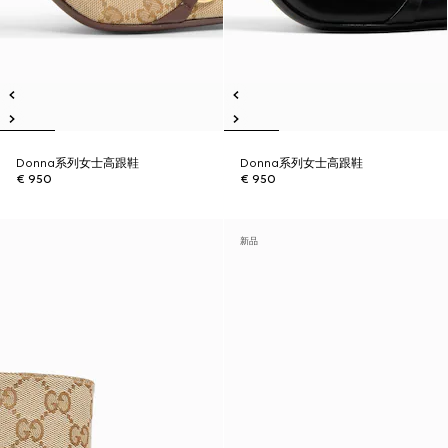
Donna系列女士高跟鞋
Donna系列女士高跟鞋
€ 950
€ 950
新品