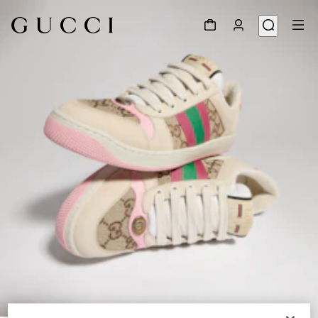
1
/
9