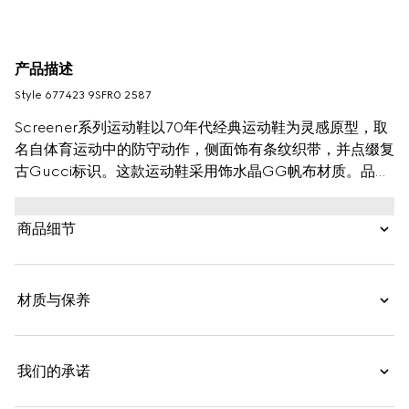
产品描述
Style ‎677423 9SFR0 2587
Screener系列运动鞋以70年代经典运动鞋为灵感原型，取
名自体育运动中的防守动作，侧面饰有条纹织带，并点缀复
古Gucci标识。这款运动鞋采用饰水晶GG帆布材质。品牌
在每季运用新颖手法别致演绎品牌字母元素，赋予品牌名称
全新的时尚内涵。
商品细节
材质与保养
我们的承诺