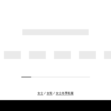
女士
女鞋
女士冬季鞋履
Footer