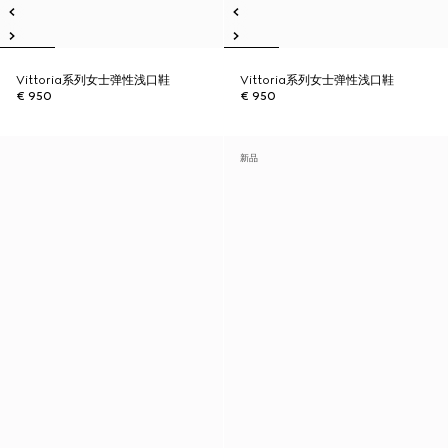
Vittoria系列女士弹性浅口鞋
Vittoria系列女士弹性浅口鞋
€ 950
€ 950
新品