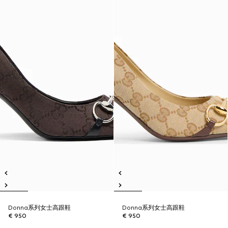
Donna系列女士高跟鞋
Donna系列女士高跟鞋
€ 950
€ 950