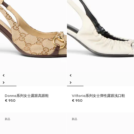
Donna系列女士露跟高跟鞋
Vittoria系列女士弹性露跟浅口鞋
€ 950
€ 950
新品
新品