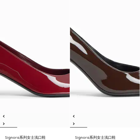
Signora系列女士浅口鞋
Signora系列女士浅口鞋