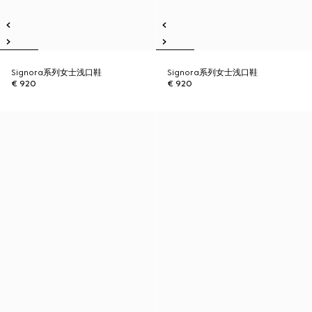
Signora系列女士浅口鞋
Signora系列女士浅口鞋
€ 920
€ 920