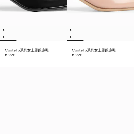
Castello系列女士露跟凉鞋
Castello系列女士露跟凉鞋
€ 920
€ 920