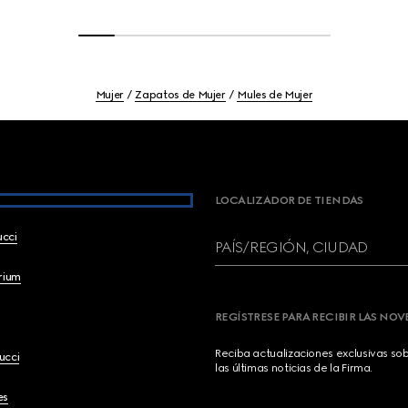
Mujer
Zapatos de Mujer
Mules de Mujer
LOCALIZADOR DE TIENDAS
ucci
PAÍS/REGIÓN, CIUDAD
brium
REGÍSTRESE PARA RECIBIR LAS NO
Reciba actualizaciones exclusivas so
ucci
las últimas noticias de la Firma.
es