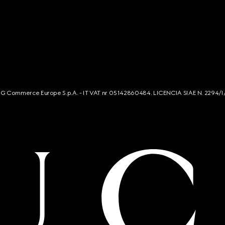
s. G Commerce Europe S.p.A. - IT VAT nr 05142860484. LICENCIA SIAE N. 2294/I