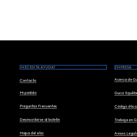
Footer
¿NECESITA AYUDA?
EMPRESA
Acerca de G
Contacto
Mi pedido
Gucci Equili
Preguntas Frecuentes
Código ético
Desinscribirse al boletín
Trabaja en G
Mapa del sitio
Avisos Legal