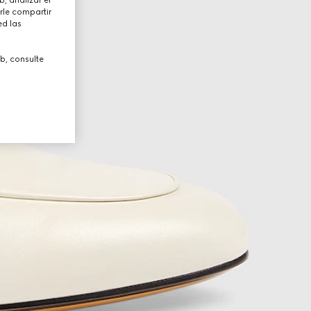
rle compartir
ed las
b, consulte