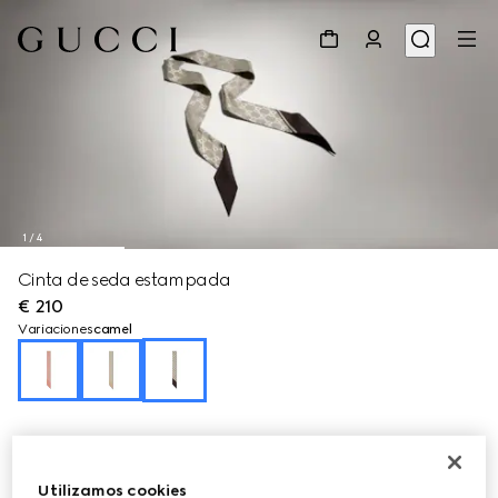
1
/
4
Cinta de seda estampada
€ 210
Variaciones
camel
Utilizamos cookies