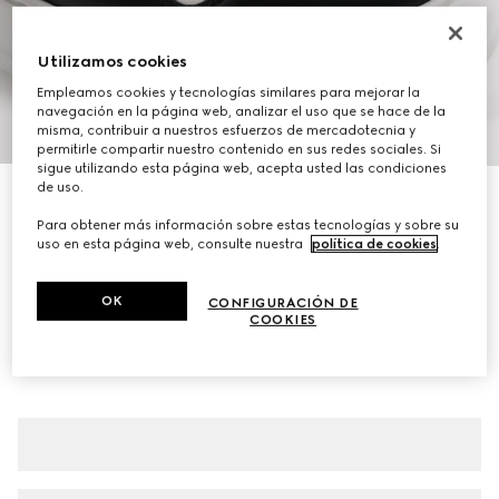
Utilizamos cookies
Empleamos cookies y tecnologías similares para mejorar la
navegación en la página web, analizar el uso que se hace de la
1
/
8
misma, contribuir a nuestros esfuerzos de mercadotecnia y
permitirle compartir nuestro contenido en sus redes sociales. Si
sigue utilizando esta página web, acepta usted las condiciones
de uso.
Zapatilla con suela gruesa para hombre
€ 790
Para obtener más información sobre estas tecnologías y sobre su
uso en esta página web, consulte nuestra
política de cookies
.
Variaciones
piel negra y blanca
OK
CONFIGURACIÓN DE
COOKIES