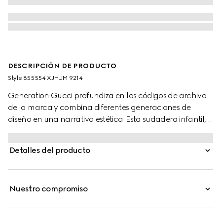
DESCRIPCIÓN DE PRODUCTO
Style ‎855554 XJHUM 9214
Generation Gucci profundiza en los códigos de archivo
de la marca y combina diferentes generaciones de
diseño en una narrativa estética. Esta sudadera infantil,
confeccionada en punto de algodón afieltrado, se
caracteriza por una ilustración que presenta un
Detalles del producto
personaje de la marca MR. MEN™ LITTLE MISS™.
Nuestro compromiso