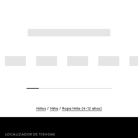
Niños
Niña
Ropa Niña (4-12 años)
Footer
LOCALIZADOR DE TIENDAS