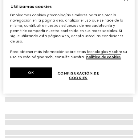
Utilizamos cookies
Sudadera infantil de algodón con estampado
€ 390
Empleamos cookies y tecnologías similares para mejorar la
navegación en la página web, analizar el uso que se hace de la
Variaciones
blanco
misma, contribuir a nuestros esfuerzos de mercadotecnia y
permitirle compartir nuestro contenido en sus redes sociales. Si
sigue utilizando esta página web, acepta usted las condiciones
de uso.
Para obtener más información sobre estas tecnologías y sobre su
uso en esta página web, consulte nuestra
política de cookies
.
OK
CONFIGURACIÓN DE
COOKIES