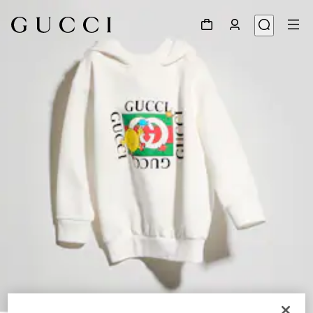
1
/
5