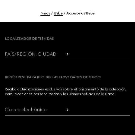
Niños
Bebé
Accesorios Bebé
Footer
LOCALIZADOR DE TIENDAS
PAÍS/REGIÓN, CIUDAD
REGÍSTRESE PARA RECIBIR LAS NOVEDADES DE GUCCI
Reciba actualizaciones exclusivas sobre el lanzamiento de la colección,
comunicaciones personalizadas y las últimas noticias de la Firma.
Correo electrónico