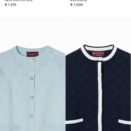
lana fina con GG
extrafinos
€ 1.575
€ 1.500