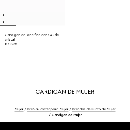
Cárdigan de lana fina con GG de
cristal
€ 1.890
CARDIGAN DE MUJER
Mujer
Prêt-à-Porter para Mujer
Prendas de Punto de Mujer
Cardigan de Mujer
Footer