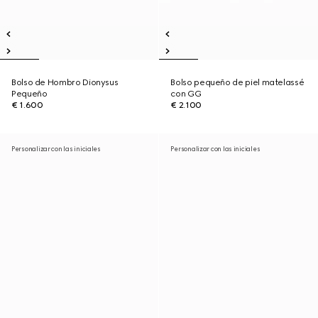
Bolso de Hombro Dionysus
Bolso pequeño de piel matelassé
Pequeño
con GG
€ 1.600
€ 2.100
Personalizar con las iniciales
Personalizar con las iniciales