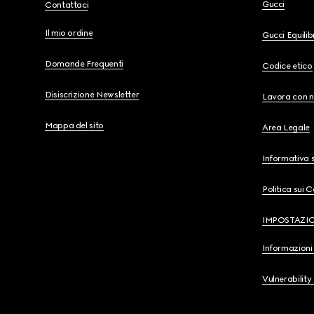
Gucci
Contattaci
Il mio ordine
Gucci Equili
Domande Frequenti
Codice etico
Disiscrizione Newsletter
Lavora con n
Mappa del sito
Area Legale
Informativa s
Politica sui 
IMPOSTAZI
Informazioni 
Vulnerability