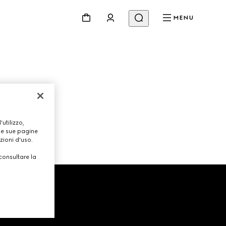
MENU
Beauty
Video
Codici E Ispirazioni
Gucci Equilibrium
Making Of
utilizzo,
lle sue pagine
zioni d'uso.
consultare la