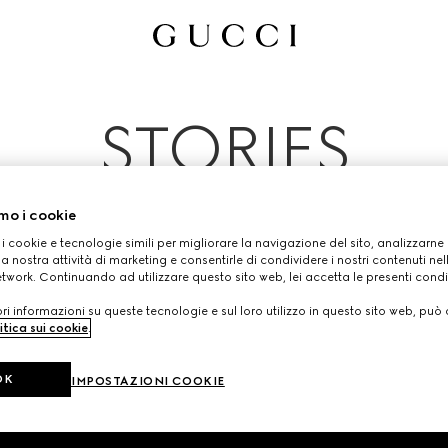
Tutti
Campagne Pubblicitarie
Persone Ed Eventi
Sfilate
STORIES
mo i cookie
 i cookie e tecnologie simili per migliorare la navigazione del sito, analizzarne l'
a nostra attività di marketing e consentirle di condividere i nostri contenuti ne
etwork. Continuando ad utilizzare questo sito web, lei accetta le presenti condi
i informazioni su queste tecnologie e sul loro utilizzo in questo sito web, può 
itica sui cookie
.
OK
IMPOSTAZIONI COOKIE
ONI AZIENDALI
RICERCA NEGOZIO