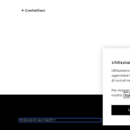
Contattaci
STORIES
Tutti
Utilizzia
Utilizziamo
agevolare l
di social n
Per maggior
nostra
Pol
Footer
POSSIAMO AIUTARTI?
INFORMAZI