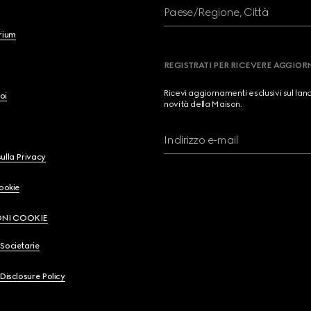
Paese/Regione, Città
brium
REGISTRATI PER RICEVERE AGGIO
Ricevi aggiornamenti esclusivi sul lan
oi
novità della Maison.
Indirizzo e-mail
ulla Privacy
Cookie
ONI COOKIE
Societarie
 Disclosure Policy