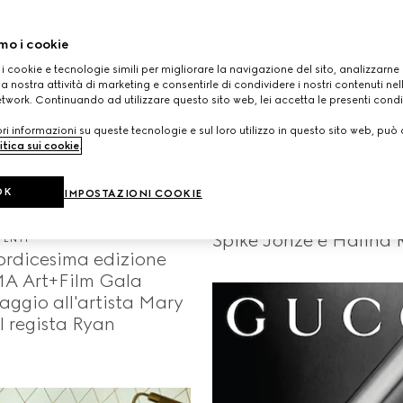
mo i cookie
 i cookie e tecnologie simili per migliorare la navigazione del sito, analizzarne l'
a nostra attività di marketing e consentirle di condividere i nostri contenuti ne
etwork. Continuando ad utilizzare questo sito web, lei accetta le presenti condi
i informazioni su queste tecnologie e sul loro utilizzo in questo sito web, può 
itica sui cookie
.
PERSONE ED EVENTI
OK
Guarda The Tiger, il
IMPOSTAZIONI COOKIE
cortometraggio dirett
Spike Jonze e Halina R
VENTI
ordicesima edizione
A Art+Film Gala
ggio all'artista Mary
l regista Ryan