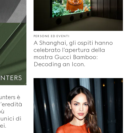
PERSONE ED EVENTI
A Shanghai, gli ospiti hanno
celebrato l'apertura della
mostra Gucci Bamboo:
Decoding an Icon.
nters è
l’eredità
bù
 unici di
ei.