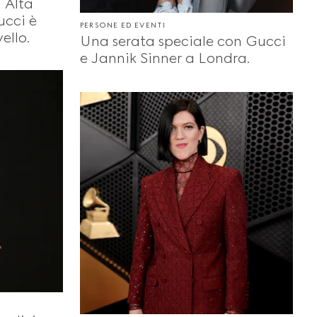
 Alta
ucci è
PERSONE ED EVENTI
ello.
Una serata speciale con Gucci
e Jannik Sinner a Londra.