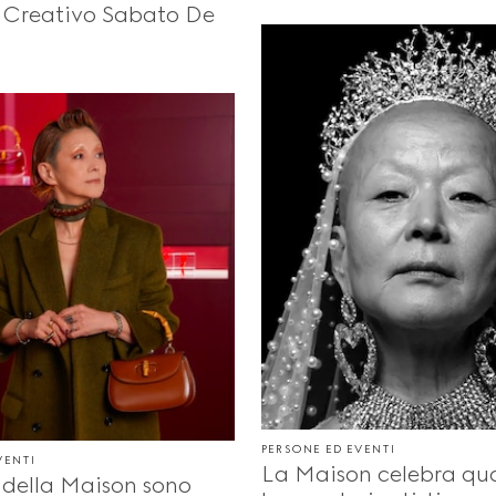
e Creativo Sabato De
PERSONE ED EVENTI
VENTI
La Maison celebra qu
i della Maison sono