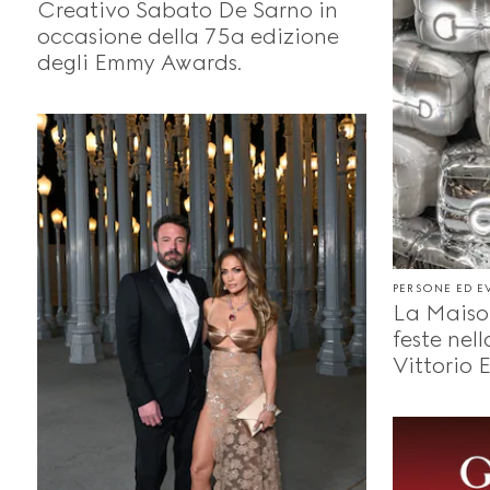
Creativo Sabato De Sarno in
occasione della 75‌‌a‌‌ edizione
degli Emmy Awards.
PERSONE ED E
La Maison
feste nell
Vittorio 