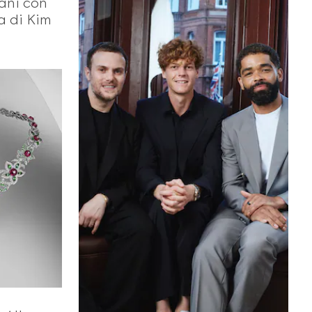
eani con
a di Kim