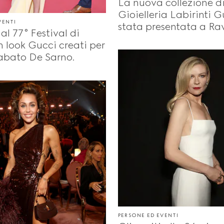
La nuova collezione di
Gioielleria Labirinti G
VENTI
stata presentata a Rav
 al 77° Festival di
 look Gucci creati per
Sabato De Sarno.
PERSONE ED EVENTI