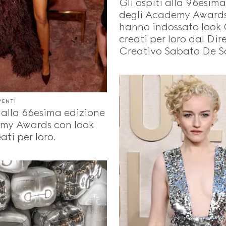
Gli ospiti alla 96esim
degli Academy Award
hanno indossato look
creati per loro dal Dir
Creativo Sabato De S
VENTI
i alla 66esima edizione
my Awards con look
ati per loro.