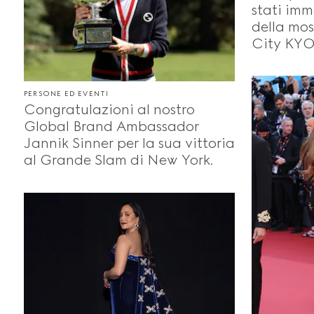
stati imm
della mos
City KYO
PERSONE ED EVENTI
Congratulazioni al nostro
Global Brand Ambassador
Jannik Sinner per la sua vittoria
al Grande Slam di New York.