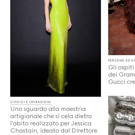
PERSONE ED E
Gli ospit
dei Gram
Gucci cre
CODICI E ISPIRAZIONI
Uno sguardo alla maestria
artigianale che si cela dietro
l'abito realizzato per Jessica
Chastain, ideato dal Direttore