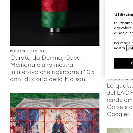
Utilizzia
Utilizziamo
agevolare l
di social n
Per maggior
nostra
Pol
PERSONE ED EVENTI
Curata da Demna, Gucci
Memoria è una mostra
immersiva che ripercorre i 105
anni di storia della Maison.
PERSONE ED E
La quatt
del LACM
rende oma
Corse e a
Coogler.