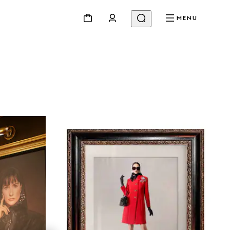
MENU
Beauty
Video
Codici E Ispirazioni
Gucci Equilibrium
Making Of