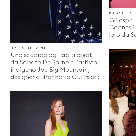
PERSONE ED E
Gli ospiti
Cannes in
loro da 
PERSONE ED EVENTI
Uno sguardo agli abiti creati
da Sabato De Sarno e l’artista
indigeno Joe Big Mountain,
designer di Ironhorse Quillwork.