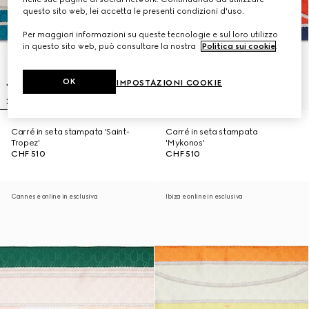
questo sito web, lei accetta le presenti condizioni d'uso.
Per maggiori informazioni su queste tecnologie e sul loro utilizzo
in questo sito web, può consultare la nostra
Politica sui cookie
.
OK
IMPOSTAZIONI COOKIE
Carré in seta stampata 'Saint-
Carré in seta stampata
Tropez'
'Mykonos'
CHF 510
CHF 510
Cannes e online in esclusiva
Ibiza e online in esclusiva