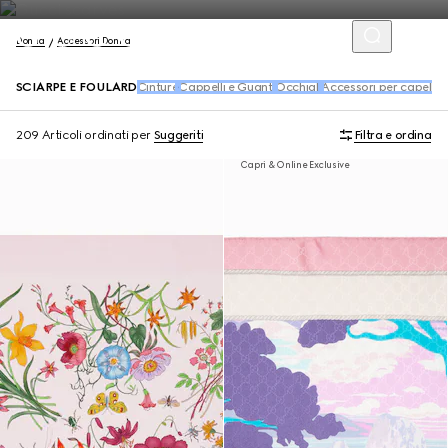
Donna
Accessori Donna
SCIARPE E FOULARD
Cinture
Cappelli e Guanti
Occhiali
Accessori per capelli
Ca
209 Articoli
ordinati per
Suggeriti
Filtra e ordina
Capri & Online Exclusive