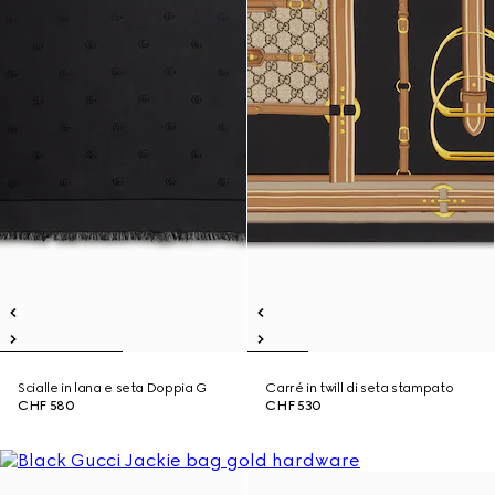
Scialle in lana e seta Doppia G
Carré in twill di seta stampato
CHF 580
CHF 530