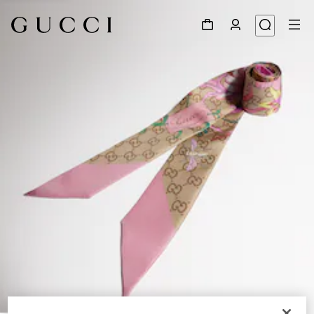
1
/
4