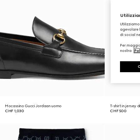
Utilizzia
Utilizziamo
agevolare l
di social n
Per maggior
nostra
Pol
Mocassino Gucci Jordaan uomo
T-shirt in jersey
CHF 1,030
CHF 500