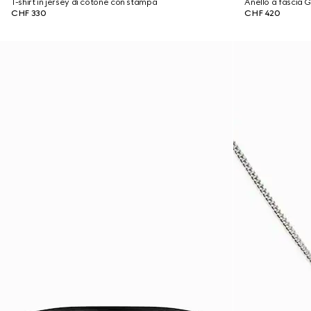
T-shirt in jersey di cotone con stampa
Anello a fascia G
CHF 330
CHF 420