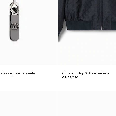
terlocking con pendente
Giacca ripstop GG con cerniera
CHF 2,050