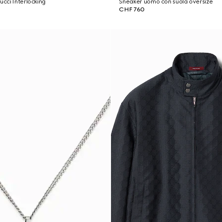
ucci Interlocking
Sneaker uomo con suola oversize
CHF 760