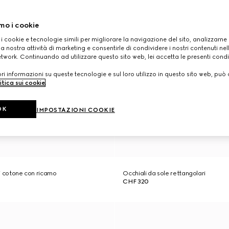
mo i cookie
 i cookie e tecnologie simili per migliorare la navigazione del sito, analizzarne l'
a nostra attività di marketing e consentirle di condividere i nostri contenuti ne
etwork. Continuando ad utilizzare questo sito web, lei accetta le presenti condi
i informazioni su queste tecnologie e sul loro utilizzo in questo sito web, può 
itica sui cookie
.
OK
IMPOSTAZIONI COOKIE
 di cotone con ricamo
Occhiali da sole rettangolari
CHF 320