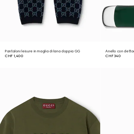
Pantaloni leisure in maglia di lana doppia GG
Anello con dett
CHF 1,400
CHF 340