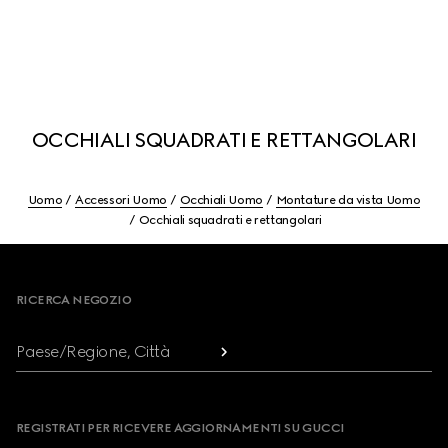
OCCHIALI SQUADRATI E RETTANGOLARI
Uomo
Accessori Uomo
Occhiali Uomo
Montature da vista Uomo
Occhiali squadrati e rettangolari
Footer
RICERCA NEGOZIO
Paese/Regione, Città
REGISTRATI PER RICEVERE AGGIORNAMENTI SU GUCCI