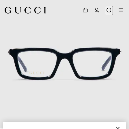
1
/
5