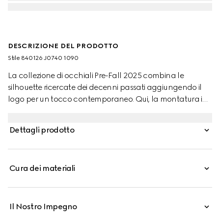
DESCRIZIONE DEL PRODOTTO
Stile ‎840126 J0740 1090
La collezione di occhiali Pre-Fall 2025 combina le
silhouette ricercate dei decenni passati aggiungendo il
logo per un tocco contemporaneo. Qui, la montatura in
acetato nero è completata dal dettaglio Incrocio GG e
dal logo Gucci inciso.
Dettagli prodotto
Cura dei materiali
Il Nostro Impegno