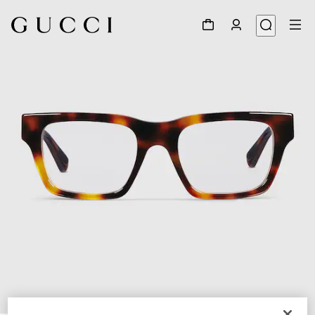
1
/
5