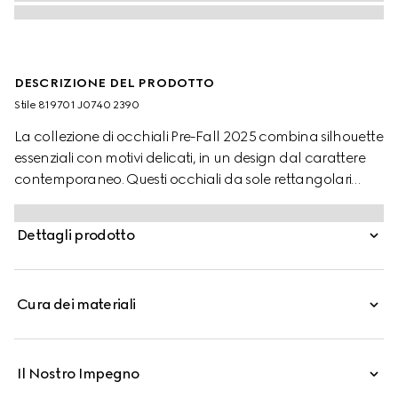
DESCRIZIONE DEL PRODOTTO
Stile ‎819701 J0740 2390
La collezione di occhiali Pre-Fall 2025 combina silhouette
essenziali con motivi delicati, in un design dal carattere
contemporaneo. Questi occhiali da sole rettangolari
sono impreziositi dal logo Gucci inciso su una placchetta
in metallo.
Dettagli prodotto
Cura dei materiali
Il Nostro Impegno