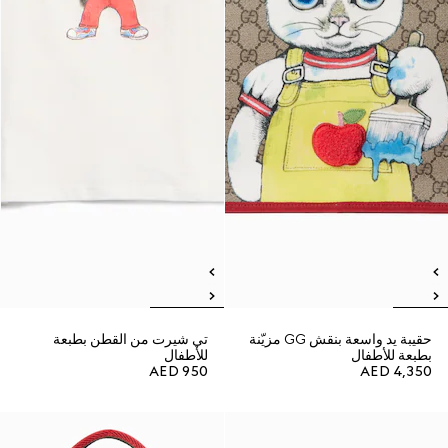
حقيبة يد واسعة بنقش GG مزيّنة
تي شيرت من القطن بطبعة
بطبعة للأطفال
للأطفال
AED 950
AED 4,350