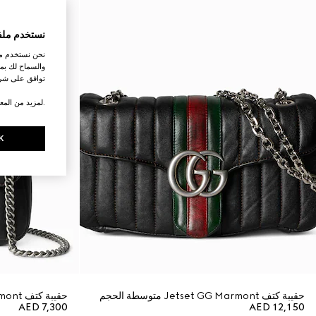
نستخدم ملف
نحن نستخدم ملف
والسماح لك بمش
توافق على شرو
.لمزيد من المع
K
حقيبة كتف Jetset GG Marmont متوسطة الحجم
حقيبة كتف Jetset GG Marmont صغيرة
AED 7,300
AED 12,150