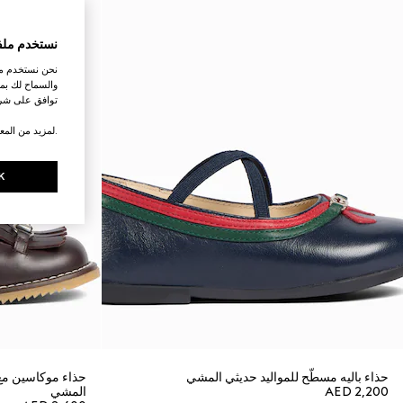
نستخدم ملف
نحن نستخدم ملف
والسماح لك بمش
توافق على شرو
.لمزيد من المع
K
حذاء باليه مسطّح للمواليد حديثي المشي
AED 2,200
المشي