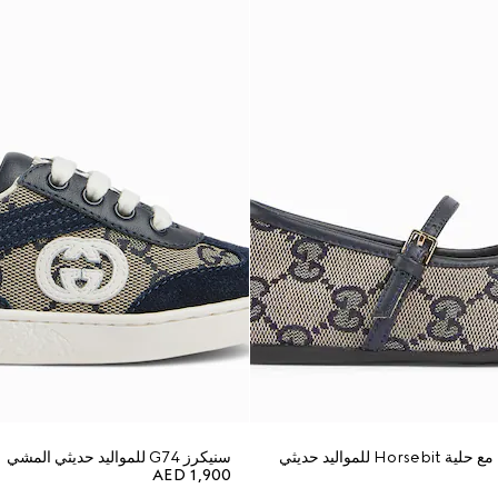
حذاء باليه مسطّح مع حلية Horsebit للمواليد حديثي
سنيكرز G74 للمواليد حديثي المشي
AED 1,900