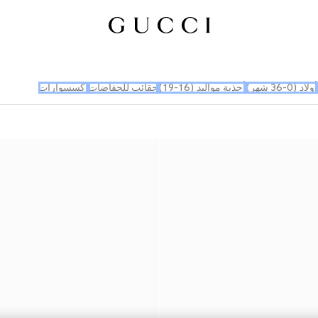
أولاد (0-36 شهر)
أحذية مواليد (16-19)
حقائب للحفاضات
إكسسوارات