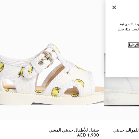
نا التسويقية
لويب هذا، فإنك
ارتباط
نق منخفض للمواليد حديثي
صندل للأطفال حديثي المشي
AED 1,900