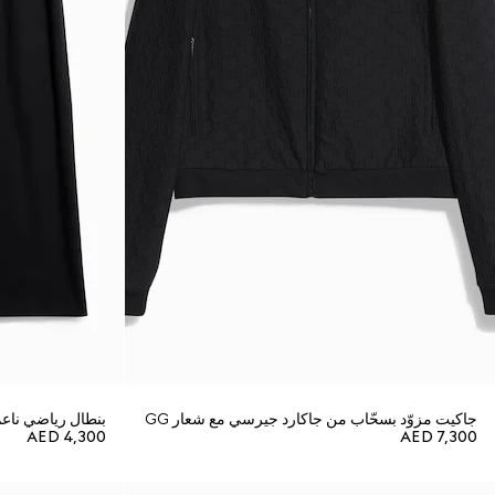
جاكيت مزوّد بسحّاب من جاكارد جيرسي مع شعار GG
بنطال رياضي ناع
AED 4,300
AED 7,300