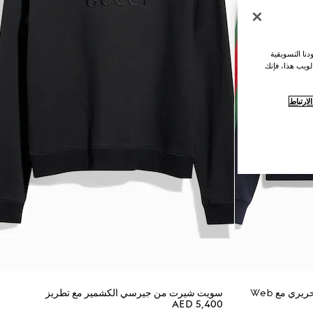
نا التسويقية
لويب هذا، فإنك
ارتباط
ري مع Web
سويت شيرت من جيرسي الكشمير مع تطريز
AED 5,400