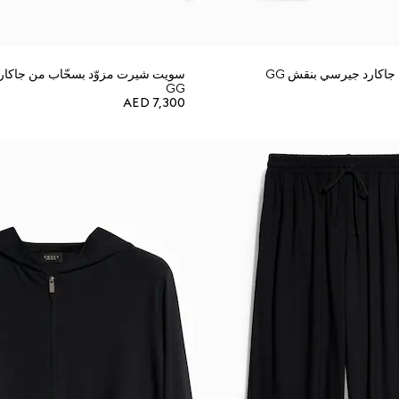
جاكارد جيرسي بنقش GG
سويت شيرت مزوّد بسحّاب من جاكا
GG
AED 7,300