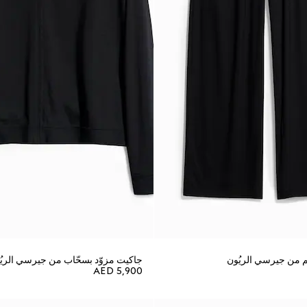
م من جيرسي الريُون
جاكيت مزوّد بسحّاب من جيرسي الريُو
AED 5,900