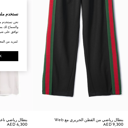
نستخدم ملف
نحن نستخدم ملف
والسماح لك بمش
توافق على شرو
.لمزيد من المع
K
بنطال رياضي من القطن الحريري مع Web
بنطال رياضي ناع
AED 4,300
AED 9,300