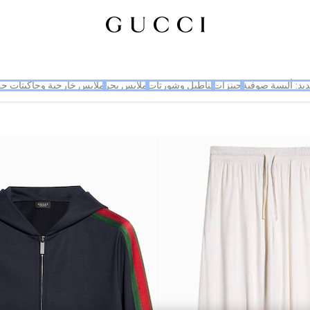
يد: ألبسة صوفية
جينزات
بناطيل وشورتات
ملابس بحر
ملابس خارجية وجاكيتات جل