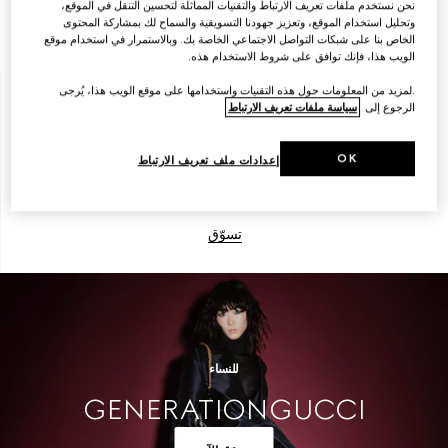
نحن نستخدم ملفات تعريف الارتباط والتقنيات المماثلة لتحسين التنقل في الموقع،
وتحليل استخدام الموقع، وتعزيز جهودنا التسويقية والسماح لك بمشاركة المحتوى
تسوّق
الخاص بنا على شبكات التواصل الاجتماعي الخاصة بك. وبالاستمرار في استخدام موقع
الويب هذا، فإنك توافق على شروط الاستخدام هذه.
.لمزيد من المعلومات حول هذه التقنيات واستخدامها على موقع الويب هذا، يُرجى
الرجوع إلى
سياسة ملفات تعريف الارتباط
الرجال
OK
إعدادات ملف تعريف الارتباط
تسوّق
للنساء
GENERATION GUCCI