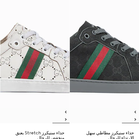
حذاء سنيكرز مطاطي سهل
حذاء سنيكرز Stretch بعنق
الارتداء للرجال
منخفض للرجال