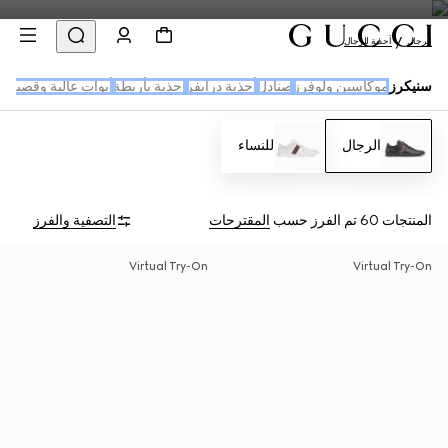
الرجال
أحذية للرجال
سنيكرز
موكاسين ولوفرز
صنادل
أحذية درايفر
احذية بأربطة
أبوات عالية وقصيرة
الرجال
للنساء
المنتجات 60
تم الفرز حسب
المقترحات
التصفية والفرز
Virtual Try-On
Virtual Try-On