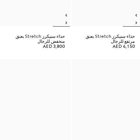
حذاء سنيكرز Stretch بعنق
حذاء سنيكرز Stretch بعنق
مرتفع للرجال
منخفض للرجال
AED 3,800
AED 4,150