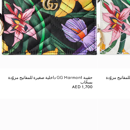
 صغيرة للمفاتيح مزوّدة
حقيبة GG Marmont داخلية صغيرة للمفاتيح مزوّدة
بسحّاب
AED 1,700