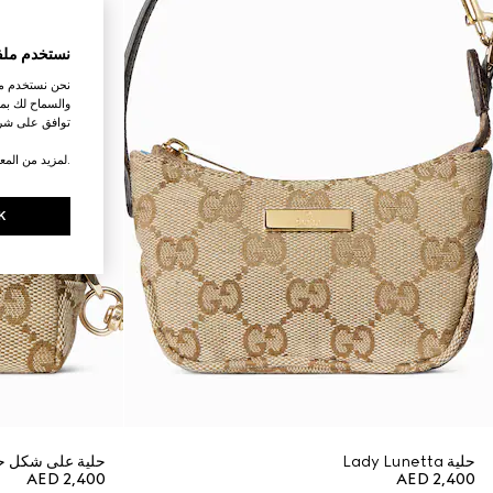
نستخدم ملف
نحن نستخدم ملف
والسماح لك بمش
توافق على شرو
.لمزيد من المع
K
حلية Lady Lunetta
حلية على شكل ح
AED 2,400
AED 2,400