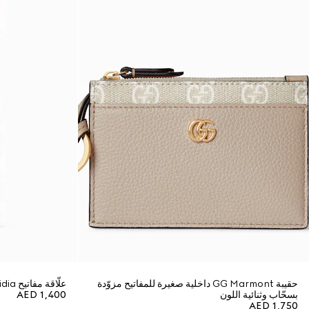
حقيبة GG Marmont داخلية صغيرة للمفاتيح مزوّدة
علّاقة مفاتيح Ophidia
بسحّاب وثنائية اللون
AED 1,400
AED 1,750