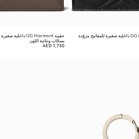
حقيبة GG Marmont داخلية صغيرة للمفاتيح مزوّدة
حقيبة GG Marmont داخلية
بسحّاب وثنائية اللون
AED 1,750