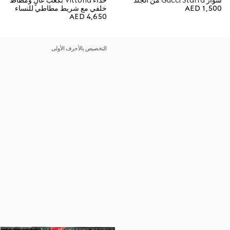
سوار Gucci Staffa من الجلد
حذاء Vittoria بكعب عالٍ ومطاط
AED 1,500
خلفي مع شريط مطاطي للنساء
AED 4,650
التخصيص بالأحرف الأولى