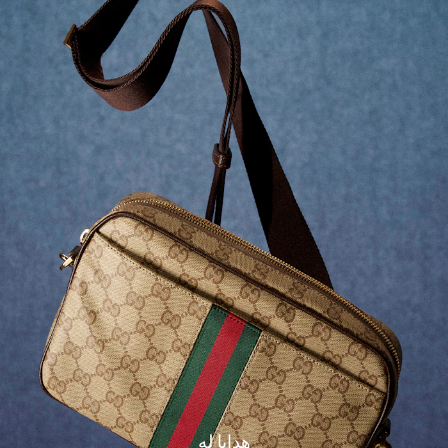
هدايا له