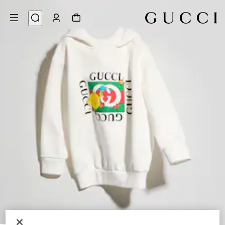
5
/
1