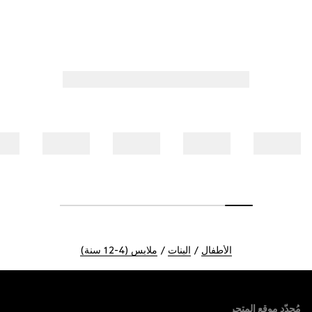
الأطفال
البنات
ملابس (4-12 سنة)
Foote
مُحدّد موقع المتجر