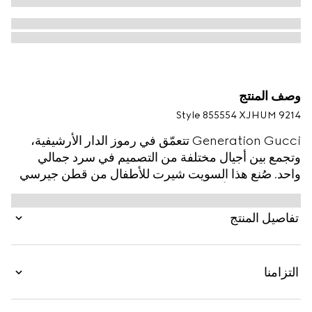
وصف المنتج
Style ‎855554 XJHUM 9214
Generation Gucci تتعمّق في رموز الدار الأرشيفية،
وتجمع بين أجيال مختلفة من التصميم في سرد جمالي
واحد. صُنع هذا السويت شيرت للأطفال من قطن جيرسي
مبطن، ويتميّز بأعمال فنية تعرض شخصية من علامة MR.
MEN™ LITTLE MISS™ التجارية.
تفاصيل المنتج
التزامنا