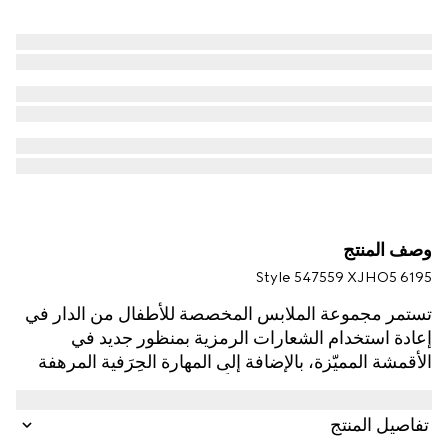
وصف المنتج
Style ‎547559 XJHO5 6195
تستمر مجموعة الملابس المخصصة للأطفال من الدار في
إعادة استخدام الشعارات الرمزية بمنظور جديد في
الأقمشة المميّزة، بالإضافة إلى المهارة الحِرَفية المرهفة
والتدرجات اللونية الحديثة كلياً. يتم تقديم هذا التي شيرت
للأطفال بقطن جيرسي ويتميّز بشعار Gucci مع طبعة
تفاصيل المنتج
شريط ويب وشعار G المتشابك.