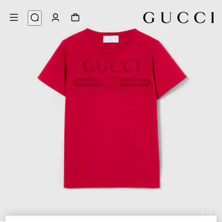
3
/
1