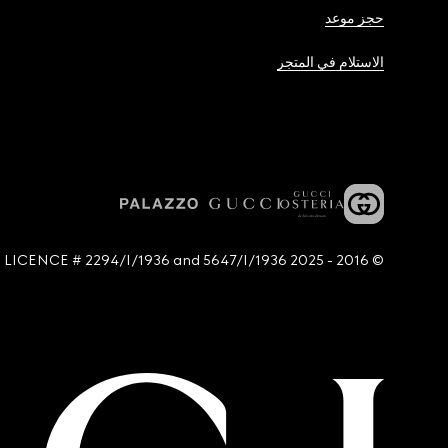
حجز موعد
الاستلام في المتجر
© 2016 - 2025 Guccio Gucci S.p.A. - All rights reserved. SIAE LICENCE # 2294/I/1936 and 5647/I/1936