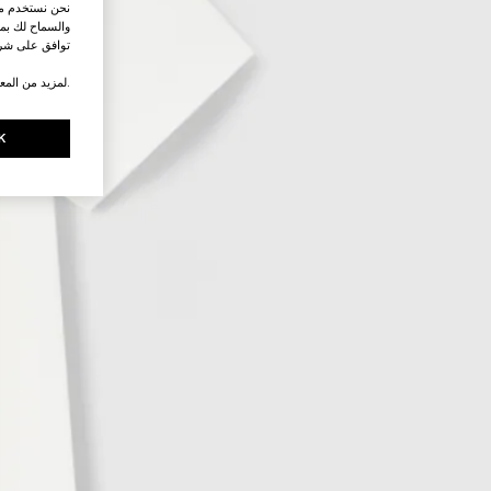
نحن نستخدم ملف
والسماح لك بمش
توافق على شرو
.لمزيد من المع
K