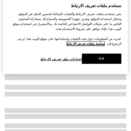
نستخدم ملفات تعريف الارتباط
كنزة من جاكارد الصوف بنقش GG للأطفال
نحن نستخدم ملفات تعريف الارتباط والتقنيات المماثلة لتحسين التنقل في الموقع،
AED 2,200
وتحليل استخدام الموقع، وتعزيز جهودنا التسويقية والسماح لك بمشاركة المحتوى
تنويعات
رمادي ورمادي داكن
الخاص بنا على شبكات التواصل الاجتماعي الخاصة بك. وبالاستمرار في استخدام موقع
الويب هذا، فإنك توافق على شروط الاستخدام هذه.
.لمزيد من المعلومات حول هذه التقنيات واستخدامها على موقع الويب هذا، يُرجى
الرجوع إلى
سياسة ملفات تعريف الارتباط
OK
إعدادات ملف تعريف الارتباط