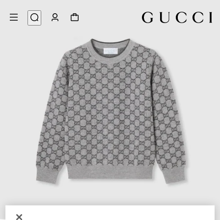
3
/
1