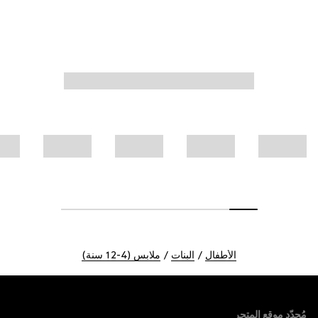
الأطفال
البنات
ملابس (4-12 سنة)
Foote
مُحدّد موقع المتجر