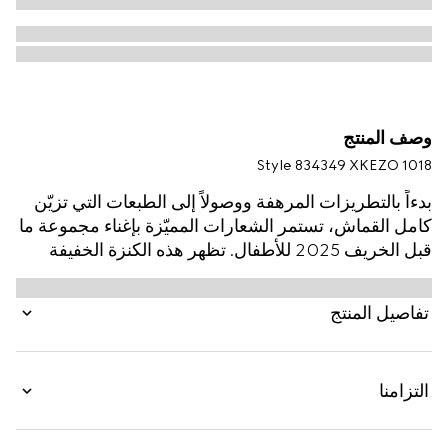
وصف المنتج
Style ‎834349 XKEZO 1018
بدءاً بالتطريزات المرهفة ووصولاً إلى الطبعات التي تزيّن
كامل القماش، تستمر الشعارات المميّزة بإغناء مجموعة ما
قبل الخريف 2025 للأطفال. تظهر هذه الكنزة الخفيفة
للأطفال بجاكارد صوف بنقش GG، في إشارة إلى شعار
مونوغرام الدار الغني عن التعريف.
تفاصيل المنتج
التزامنا