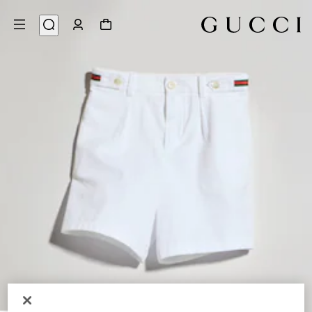
4
/
1