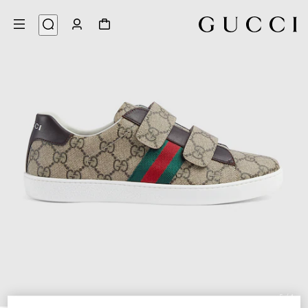
5
/
1