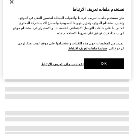
حذاء سنيكرز Ace للمراهقين
نستخدم ملفات تعريف الارتباط
AED 1,750
نحن نستخدم ملفات تعريف الارتباط والتقنيات المماثلة لتحسين التنقل في الموقع،
تنويعات
قماش GG Supreme باللونين البيج والأبنوس
وتحليل استخدام الموقع، وتعزيز جهودنا التسويقية والسماح لك بمشاركة المحتوى
الخاص بنا على شبكات التواصل الاجتماعي الخاصة بك. وبالاستمرار في استخدام موقع
الويب هذا، فإنك توافق على شروط الاستخدام هذه.
.لمزيد من المعلومات حول هذه التقنيات واستخدامها على موقع الويب هذا، يُرجى
الرجوع إلى
سياسة ملفات تعريف الارتباط
OK
إعدادات ملف تعريف الارتباط