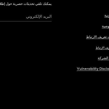
يمكنك تلقي تحديثات حصرية حول إطلاق 
نية
البريد الإلكتروني
صية
تعريف الارتباط
يف الارتباط
الشركة
Vulnerability Discl