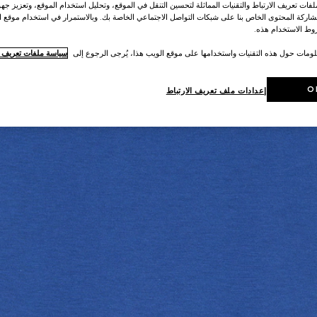
ات تعريف الارتباط والتقنيات المماثلة لتحسين التنقل في الموقع، وتحليل استخدام الموقع، وتعزيز جهود
اركة المحتوى الخاص بنا على شبكات التواصل الاجتماعي الخاصة بك. وبالاستمرار في استخدام موقع ا
ط الاستخدام هذه.
لومات حول هذه التقنيات واستخدامها على موقع الويب هذا، يُرجى الرجوع إلى
سياسة ملفات تعريف ال
O
إعدادات ملف تعريف الارتباط