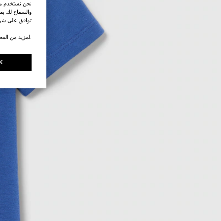
نحن نستخدم ملف
والسماح لك بمش
توافق على شرو
.لمزيد من المع
K