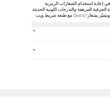
ي إعادة استخدام الشعارات الرمزية
الحِرَفية المرهفة والتدرجات اللونية الحديثة
كلياً. يتم تقديم هذا التي شيرت للأطفال بقطن جيرسي ويتميّز بشعار Gucci مع طبعة شريط ويب