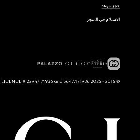
حجز موعد
الاستلام في المتجر
© 2016 - 2025 Guccio Gucci S.p.A. - All rights reserved. SIAE LICENCE # 2294/I/1936 and 5647/I/1936