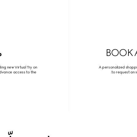
BOOK 
م
ing new Virtual Try on
A personalized shopp
dvance access to the
to request an 