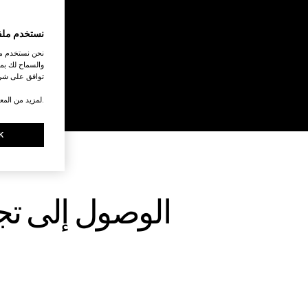
نستخدم ملف
نحن نستخدم ملف
والسماح لك بمش
توافق على شرو
.لمزيد من المع
K
الوصول إلى تج