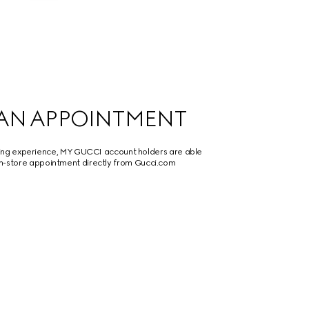
AN APPOINTMENT
ing experience, MY GUCCI account holders are able
in-store appointment directly from Gucci.com.