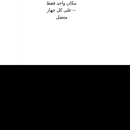
مكان واحد فقط
—على كل جهاز
متصل.