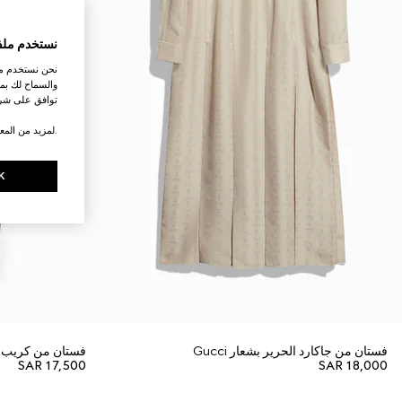
نستخدم ملف
نحن نستخدم ملف
والسماح لك بمش
توافق على شرو
.لمزيد من المع
K
فستان من جاكارد الحرير بشعار Gucci
فستان من كريب ا
SAR 17,500
SAR 18,000