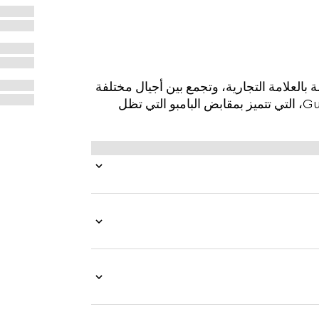
لأرشيف الخاصة بالعلامة التجارية، وتجمع بين أجيال مختلفة
من التصميم في سرد جمالي واحد. تعرض Gucci Diana، التي تتميز بمقابض البامبو التي تظل