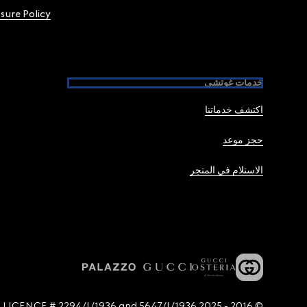
osure Policy
خدمات غوتشي
اكتشف خدماتنا
حجز موعد
الاستلام في المتجر
© 2016 - 2025 Guccio Gucci S.p.A. - All rights reserved. SIAE LICENCE # 2294/I/1936 and 5647/I/1936