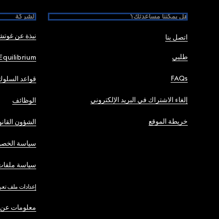
هل يمكننا مساعدتك؟
الشركة
نبذة عن غوت
اتصل بنا
طلبي
Equilibrium
FAQs
قواعد السلوك
إلغاء الاشتراك في البريد الإلكتروني
الوظائف
خريطة الموقع
الشؤون القانو
سياسة الخصو
سياسة ملفات 
إعدادات ملف تعر
معلومات عن 