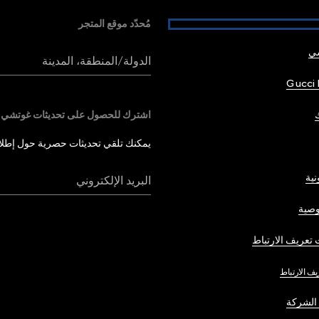
مُحدّد موقع المتجر
شي
الدولة/المنطقة، المدينة
Gucci 
اشترك للحصول على تحديثات غوتشي
يمكنك تلقي تحديثات حصرية حول إطلاق 
نية
البريد الإلكتروني
صية
تعريف الارتباط
يف الارتباط
الشركة